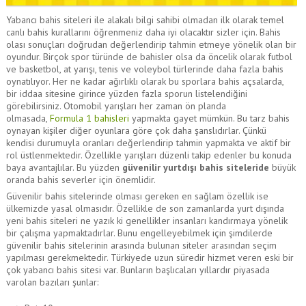
Yabancı bahis siteleri ile alakalı bilgi sahibi olmadan ilk olarak temel
canlı bahis kurallarını öğrenmeniz daha iyi olacaktır sizler için. Bahis
olası sonuçları doğrudan değerlendirip tahmin etmeye yönelik olan bir
oyundur. Birçok spor türünde de bahisler olsa da öncelik olarak futbol
ve basketbol, at yarışı, tenis ve voleybol türlerinde daha fazla bahis
oynatılıyor. Her ne kadar ağırlıklı olarak bu sporlara bahis açsalarda,
bir iddaa sitesine girince yüzden fazla sporun listelendiğini
görebilirsiniz. Otomobil yarışları her zaman ön planda
olmasada,
Formula 1 bahisleri
yapmakta gayet mümkün. Bu tarz bahis
oynayan kişiler diğer oyunlara göre çok daha şanslıdırlar. Çünkü
kendisi durumuyla oranları değerlendirip tahmin yapmakta ve aktif bir
rol üstlenmektedir. Özellikle yarışları düzenli takip edenler bu konuda
baya avantajlılar. Bu yüzden
güvenilir yurtdışı bahis siteleride
büyük
oranda bahis severler için önemlidir.
Güvenilir bahis sitelerinde olması gereken en sağlam özellik ise
ülkemizde yasal olmasıdır. Özellikle de son zamanlarda yurt dışında
yeni bahis siteleri ne yazık ki genellikler insanları kandırmaya yönelik
bir çalışma yapmaktadırlar. Bunu engelleyebilmek için şimdilerde
güvenilir bahis sitelerinin arasında bulunan siteler arasından seçim
yapılması gerekmektedir. Türkiyede uzun süredir hizmet veren eski bir
çok yabancı bahis sitesi var. Bunların başlıcaları yıllardır piyasada
varolan bazıları şunlar: