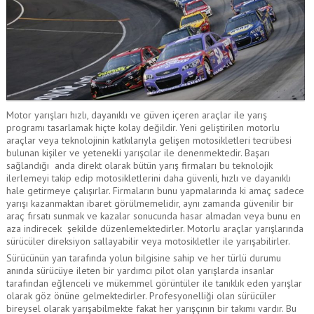
Motor yarışları hızlı, dayanıklı ve güven içeren araçlar ile yarış
programı tasarlamak hiçte kolay değildir. Yeni geliştirilen motorlu
araçlar veya teknolojinin katkılarıyla gelişen motosikletleri tecrübesi
bulunan kişiler ve yetenekli yarışcılar ile denenmektedir. Başarı
sağlandığı anda direkt olarak bütün yarış firmaları bu teknolojik
ilerlemeyi takip edip motosikletlerini daha güvenli, hızlı ve dayanıklı
hale getirmeye çalışırlar. Firmaların bunu yapmalarında ki amaç sadece
yarışı kazanmaktan ibaret görülmemelidir, aynı zamanda güvenilir bir
araç fırsatı sunmak ve kazalar sonucunda hasar almadan veya bunu en
aza indirecek şekilde düzenlemektedirler. Motorlu araçlar yarışlarında
sürücüler direksiyon sallayabilir veya motosikletler ile yarışabilirler.
Sürücünün yan tarafında yolun bilgisine sahip ve her türlü durumu
anında sürücüye ileten bir yardımcı pilot olan yarışlarda insanlar
tarafından eğlenceli ve mükemmel görüntüler ile tanıklık eden yarışlar
olarak göz önüne gelmektedirler. Profesyonelliği olan sürücüler
bireysel olarak yarışabilmekte fakat her yarışçının bir takımı vardır. Bu