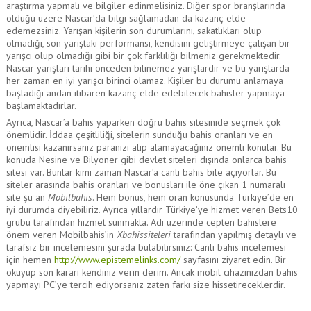
araştırma yapmalı ve bilgiler edinmelisiniz. Diğer spor branşlarında
olduğu üzere Nascar’da bilgi sağlamadan da kazanç elde
edemezsiniz. Yarışan kişilerin son durumlarını, sakatlıkları olup
olmadığı, son yarıştaki performansı, kendisini geliştirmeye çalışan bir
yarışcı olup olmadığı gibi bir çok farklılığı bilmeniz gerekmektedir.
Nascar yarışları tarihi önceden bilinemez yarışlardır ve bu yarışlarda
her zaman en iyi yarışcı birinci olamaz. Kişiler bu durumu anlamaya
başladığı andan itibaren kazanç elde edebilecek bahisler yapmaya
başlamaktadırlar.
Ayrıca, Nascar’a bahis yaparken doğru bahis sitesinide seçmek çok
önemlidir. İddaa çeşitliliği, sitelerin sunduğu bahis oranları ve en
önemlisi kazanırsanız paranızı alıp alamayacağınız önemli konular. Bu
konuda Nesine ve Bilyoner gibi devlet siteleri dışında onlarca bahis
sitesi var. Bunlar kimi zaman Nascar’a canlı bahis bile açıyorlar. Bu
siteler arasında bahis oranları ve bonusları ile öne çıkan 1 numaralı
site şu an
Mobilbahis
. Hem bonus, hem oran konusunda Türkiye’de en
iyi durumda diyebiliriz. Ayrıca yıllardır Türkiye’ye hizmet veren Bets10
grubu tarafından hizmet sunmakta. Adı üzerinde cepten bahislere
önem veren Mobilbahis’in
Xbahissiteleri
tarafından yapılmış detaylı ve
tarafsız bir incelemesini şurada bulabilirsiniz: Canlı bahis incelemesi
için hemen
http://www.epistemelinks.com/
sayfasını ziyaret edin. Bir
okuyup son kararı kendiniz verin derim. Ancak mobil cihazınızdan bahis
yapmayı PC’ye tercih ediyorsanız zaten farkı size hissetireceklerdir.