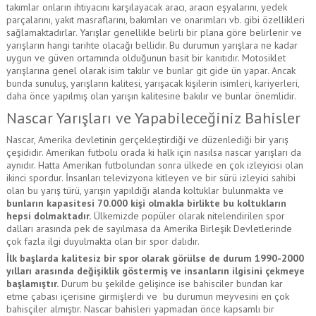
takımlar onların ihtiyacını karşılayacak aracı, aracın eşyalarını, yedek
parçalarını, yakıt masraflarını, bakımları ve onarımları vb. gibi özellikleri
sağlamaktadırlar. Yarışlar genellikle belirli bir plana göre belirlenir ve
yarışların hangi tarihte olacağı bellidir. Bu durumun yarışlara ne kadar
uygun ve güven ortamında olduğunun basit bir kanıtıdır. Motosiklet
yarışlarına genel olarak isim takılır ve bunlar git gide ün yapar. Ancak
bunda sunuluş, yarışların kalitesi, yarışacak kişilerin isimleri, kariyerleri,
daha önce yapılmış olan yarışın kalitesine bakılır ve bunlar önemlidir.
Nascar Yarışları ve Yapabileceğiniz Bahisler
Nascar, Amerika devletinin gerçekleştirdiği ve düzenlediği bir yarış
çeşididir. Amerikan futbolu orada ki halk için nasılsa nascar yarışları da
aynıdır. Hatta Amerikan futbolundan sonra ülkede en çok izleyicisi olan
ikinci spordur. İnsanları televizyona kitleyen ve bir sürü izleyici sahibi
olan bu yarış türü, yarışın yapıldığı alanda koltuklar bulunmakta ve
bunların kapasitesi 70.000 kişi olmakla birlikte bu koltukların
hepsi dolmaktadır.
Ülkemizde popüler olarak nitelendirilen spor
dalları arasında pek de sayılmasa da Amerika Birleşik Devletlerinde
çok fazla ilgi duyulmakta olan bir spor dalıdır.
İlk başlarda kalitesiz bir spor olarak görülse de durum 1990-2000
yılları arasında değişiklik göstermiş ve insanların ilgisini çekmeye
başlamıştır.
Durum bu şekilde gelişince ise bahisciler bundan kar
etme çabası içerisine girmişlerdi ve bu durumun meyvesini en çok
bahisçiler almıştır. Nascar bahisleri yapmadan önce kapsamlı bir