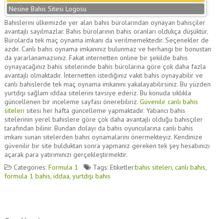
Nesine Bahis Sitesi Logosu
Bahislerini ülkemizde yer alan bahis bürolarından oynayan bahisçiler
avantajlı sayılmazlar. Bahis bürolarının bahis oranları oldukça düşüktür.
Bürolarda tek maç oynama imkanı da verilmemektedir. Seçenekler de
azdır. Canlı bahis oynama imkanınız bulunmaz ve herhangi bir bonustan
da yararlanamazsınız. Fakat internetten online bir şekilde bahis
oynayacağınız bahis sitelerinde bahis bürolarına göre çok daha fazla
avantajlı olmaktadır. İnternetten istediğiniz vakit bahis oynayabilir ve
canlı bahislerde tek maç oynama imkanını yakalayabilirsiniz. Bu yüzden
yurtdışı sağlam iddaa sitelerini tavsiye ederiz. Bu konuda sıklıkla
güncellenen bir inceleme sayfası önerebiliriz.
Güvenilir canlı bahis
siteleri
sitesi her hafta güncelleme yapmaktadır. Yabancı bahis
sitelerinin yerel bahislere göre çok daha avantajlı olduğu bahisçiler
tarafından bilinir. Bundan dolayı da bahis oyuncularına canlı bahis
imkanı sunan sitelerden bahis oynamalarını önermekteyiz. Kendinize
güvenilir bir site bulduktan sonra yapmanız gereken tek şey hesabınızı
açarak para yatırımınızı gerçekleştirmektir.
Categories:
Formula 1
Tags: Etiketler:
bahis siteleri
,
canlı bahis
,
formula 1 bahis
,
iddaa
,
yurtdışı bahis